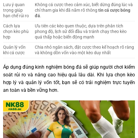
Lưu ý quan
Không cá cược theo cảm xúc, biết dừng đúng lúc và
trọng giúp
chỉ tham gia khi đã nắm rõ thông
tin cá cược bóng
hạn chế rủi ro
đá
.
Cách lựa
Ưu tiên các kèo quen thuộc, dựa trên phân tích
chọn kèo phù
phong độ, lịch sử đối đầu và tránh chạy theo kèo
hợp
quá thấp hoặc biến động mạnh
Quản lý vốn
Chia nhỏ ngân sách, đặt cược theo kế hoạch rõ ràng
khi cá cược
và không dồn vốn vào một kèo duy nhất
Áp dụng đúng kinh nghiệm bóng đá sẽ giúp người chơi kiểm
soát rủi ro và nâng cao hiệu quả lâu dài. Khi lựa chọn kèo
hợp lý và quản lý vốn tốt, bạn sẽ có trải nghiệm trực tuyến
an toàn và bền vững hơn.