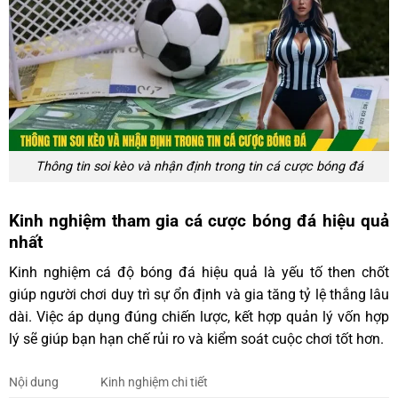
Thông tin soi kèo và nhận định trong tin cá cược bóng đá
Kinh nghiệm tham gia cá cược bóng đá hiệu quả
nhất
Kinh nghiệm cá độ bóng đá hiệu quả là yếu tố then chốt
giúp người chơi duy trì sự ổn định và gia tăng tỷ lệ thắng lâu
dài. Việc áp dụng đúng chiến lược, kết hợp quản lý vốn hợp
lý sẽ giúp bạn hạn chế rủi ro và kiểm soát cuộc chơi tốt hơn.
Nội dung
Kinh nghiệm chi tiết