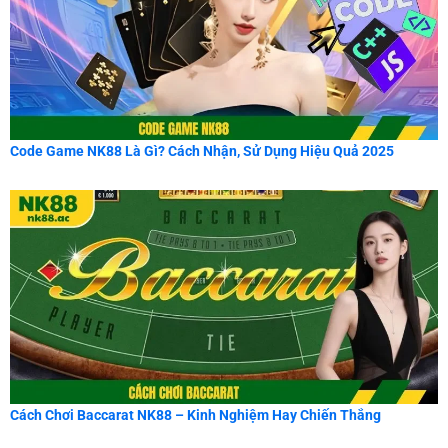
Code Game NK88 Là Gì? Cách Nhận, Sử Dụng Hiệu Quả 2025
Cách Chơi Baccarat NK88 – Kinh Nghiệm Hay Chiến Thắng