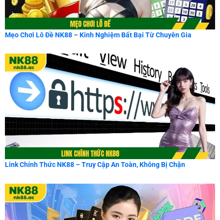
Mẹo Chơi Lô Đề NK88 – Kinh Nghiệm Bất Bại Từ Chuyên Gia
Link Chính Thức NK88 – Truy Cập An Toàn, Không Bị Chặn