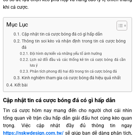
khi cá cược.
Mục Lục
Cập nhật tin cá cược bóng đá có gì hấp dẫn
Thông tin soi kèo và nhận định trong tin cá cược bóng
đá
Đội hình dự kiến và những yếu tố ảnh hưởng
Lịch sử đối đầu và các thống kê tin cá cược bóng đá cần
lưu ý
Phân tích phong độ hai đội trong tin cá cược bóng đá
Kinh nghiệm tham gia cá cược bóng đá hiệu quả nhất
Kết bài
Cập nhật tin cá cược bóng đá có gì hấp dẫn
Tin cá cược
hôm nay mang đến cho người chơi cái nhìn
tổng quan về trận cầu hấp dẫn giải đấu hot cùng kèo quan
trọng. Việc cập nhật đầy đủ thông tin ngay
https://nskwdesign.com.tw/
sẽ giúp bạn dễ dàng phân tích,