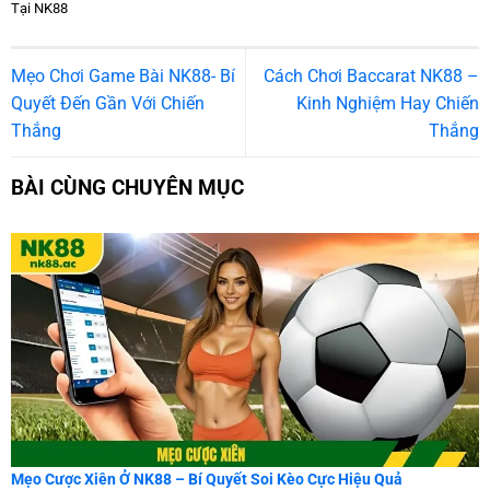
Tại NK88
Mẹo Chơi Game Bài NK88- Bí
Cách Chơi Baccarat NK88 –
Quyết Đến Gần Với Chiến
Kinh Nghiệm Hay Chiến
Thắng
Thắng
BÀI CÙNG CHUYÊN MỤC
Mẹo Cược Xiên Ở NK88 – Bí Quyết Soi Kèo Cực Hiệu Quả